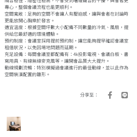
隔音極佳：隱密性極高，不會受到嘈雜聲音的干擾，與會者更
專心，整個會議流程也能更順利。
空間寬敞：足夠的空間不會讓人有壓迫感，讓與會者在討論時
更能放開心胸樂於發言。
適宜溫度：根據空間坪數大小配備不同數量的冷氣、風扇，提
供給您最舒適的環境體驗。
預約制度：會議室採用提前預約制，讓您能夠提早確認會議室
租借狀況，以免因場地問題而延期。
充足設備：每間會議室都配備有：4k投影電視、會議白板、書
寫用具、有線無線麥克風等，讓開會品質大大提升。
動線規劃流暢：特別模擬過會議進行的最佳動線，並以此作為
空間裝潢配置的雛形。
分享至：