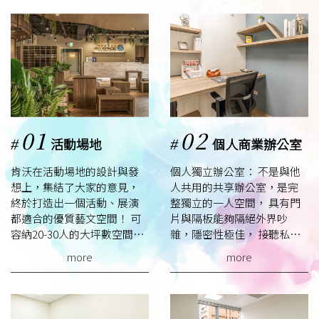
01
02
活動場地
個人商業辦公室
#
#
肯沃在活動場地的設計與發
個人獨立辦公室： 不是與他
想上，集結了大家的意見，
人共用的共享辦公室，是完
終於打造出一個活動、展演
整獨立的一人空間， 具有門
都適合的優質藝文空間！ 可
片與隔板能夠隔絕外界吵
容納20-30人的大坪數空間，
雜，隱密性極佳， 接聽私人
不論是想辦派對、演講、教
電話也很方便，適合需要極
more
more
學都很適合！
度安靜及講究效率的上班
族。