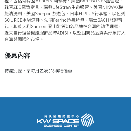
權，包括有韓國Monterra蝴蝶椅、美國BAREBONES露營燈、
韓國ZED露營廚具、瑞典LifeStraw生命吸管、英國NIKWAX機
能清洗劑、美國Sherpani旅遊包、日本H PLUS行李箱、以色列
SOURCE水袋涼鞋、法國Ferrino透氣背包、瑞士BACH旅遊背
包，和義大利Garmont登山鞋等知名品牌在台灣的總代理權。
近來自行經營機能服飾品牌ADISI，以堅固商品品質與形象打入
台灣與國際的市場。
優惠內容
持識別證，享每月乙次3%購物優惠